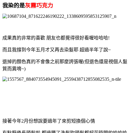
我染的是
灰霧巧克力
成果真的非常的喜歡 朋友也都覺得很好看喔哈哈哈!
而且我撐到今年五月才又再去染髮耶 超過半年了說~
退掉的顏色真的不會像之前那麼誇張喔(但退色還是視個人髮
質而異唷~)
接著今年2月份想說要過年了來剪短換個心情
有點厭倦長頭髮啦 都過腰了洗髮吹頭髮都超花時間的哈哈哈