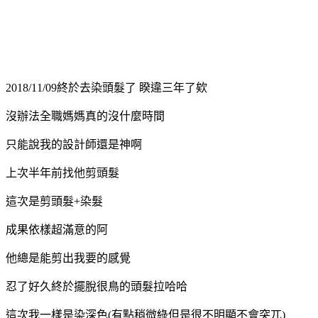
2
018/11/09終於去染頭髮了 睽違三年了欸
沒辦法全職媽媽真的沒什麼時間
只能說我的設計師還是神啊
上次半年前找他剪頭髮
這次是剪頭髮+染髮
成果依樣超滿意的阿
他總是能剪出我要的感覺
忍了好久終於擺脫很鳥的頭髮拉哈哈
這次我一樣是染深色(有點稍微綠但是很不明顯不會突兀)