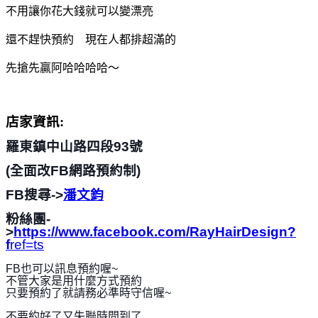
不用讓你花大錢就可以變漂亮
還不趕快預約 現在人都排超滿的
先搶先贏阿哈哈哈哈～
店家資訊:
羅東鎮中山路四段93號
(全面改FB網路預約制
)
FB搜尋->
潘文鈞
粉
絲團-
>
https://www.facebook.com/RayHairDesign?
f
ref=ts
FB也可以訊息預約喔~
不管大家是用什麼方式預約
只要預約了
就請務必準時守信喔~
不要約好了又失聯時間到了